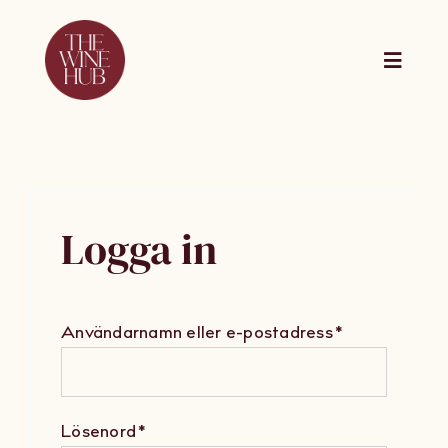
Skip
to
content
Toggle
Naviga
The Wine Hub
Utbildningar
Logga in
For Wine Boa
Obligatoriskt
Användarnamn eller e-postadress
*
Kalender
Presentkort
Obligatoriskt
Lösenord
*