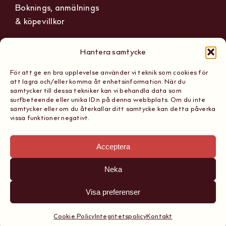
Boknings, anmälnings
& köpevillkor
Hantera samtycke
För att ge en bra upplevelse använder vi teknik som cookies för
The Wine Hub
Org nummer: 559236-1165
att lagra och/eller komma åt enhetsinformation. När du
Scandinavian School of
samtycker till dessa tekniker kan vi behandla data som
Tel: 08 867 161
surfbeteende eller unika ID:n på denna webbplats. Om du inte
Sommeliers AB
samtycker eller om du återkallar ditt samtycke kan detta påverka
E-post:
vissa funktioner negativt.
Sibyllegatan 15, 11442
hello@thewinehub.se
Stockholm
Acceptera
Neka
Visa preferenser
Copyright 2026, The Wine Hub Scandinavian School of
Sommeliers AB
Cookie Policy
Integritetspolicy
Kontakt