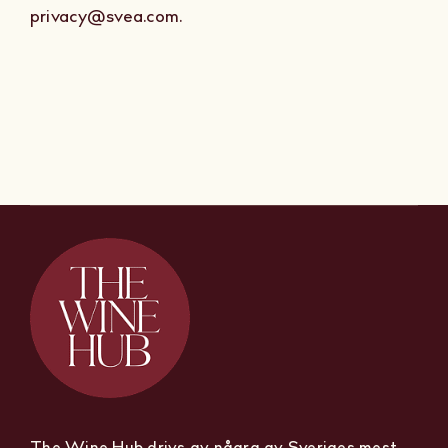
privacy@svea.com.
The Wine Hub drivs av några av Sveriges mest