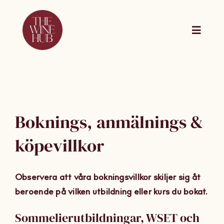
Skip
to
content
Toggle
Naviga
The Wine Hub Online
Utbildningar
Boknings, anmälnings &
For Wine Boards
köpevillkor
Kalender
Observera att våra bokningsvillkor skiljer sig åt
beroende på vilken utbildning eller kurs du bokat.
Presentkort
Sommelierutbildningar, WSET och