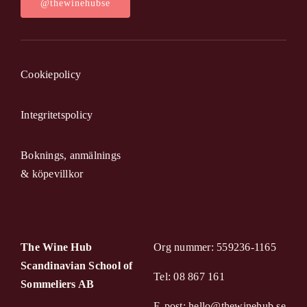
@thewinehubse
Cookiepolicy
Integritetspolicy
Boknings, anmälnings
& köpevillkor
The Wine Hub
Org nummer: 559236-1165
Scandinavian School of
Tel: 08 867 161
Sommeliers AB
E-post: hello@thewinehub.se