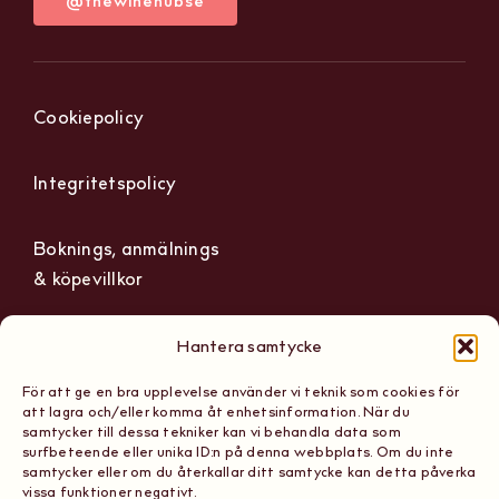
@thewinehubse
Cookiepolicy
Integritetspolicy
Boknings, anmälnings
& köpevillkor
Hantera samtycke
För att ge en bra upplevelse använder vi teknik som cookies för
The Wine Hub
Org nummer: 559236-1165
att lagra och/eller komma åt enhetsinformation. När du
Scandinavian School of
samtycker till dessa tekniker kan vi behandla data som
Tel: 08 867 161
surfbeteende eller unika ID:n på denna webbplats. Om du inte
Sommeliers AB
samtycker eller om du återkallar ditt samtycke kan detta påverka
E-post:
vissa funktioner negativt.