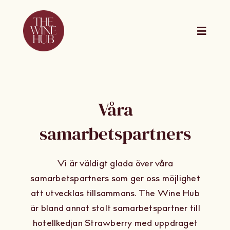
Skip
to
content
Toggle
Naviga
The Wine Hub Online
Våra
Utbildningar
samarbetspartners
For Wine Boards
Vi
är väldigt glada över
våra
Kalender
samarbetspartners
som ger oss möjlighet
att utvecklas tillsammans.
The Wine
Hub
är
bland annat
stolt samarbetspartner till
Presentkort
hotellkedjan
Strawberry
med uppdraget