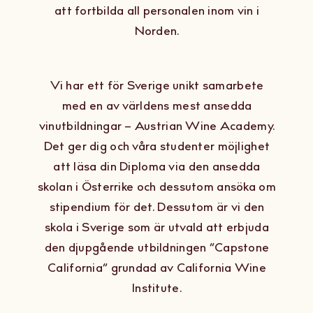
att fortbilda
all
personalen
inom v
i
n
i
Om Oss
Norden.
Kontakt
Vi har ett
för Sverige
unikt samarbete
med en av världens mest ansedda
vinutbildningar
–
Austrian
Wine Academy
.
Det ger dig och våra studenter möjlighet
att läsa
din
Diploma
via den ansedda
skolan
i
Österrike
och dessutom ansöka om
stipendium för det.
Dessutom
är vi
den
skola i Sverige som är utvald att
erbjuda
den djupgående utbildningen
”
Capstone
California
”
grundad
av California Wine
Institute.