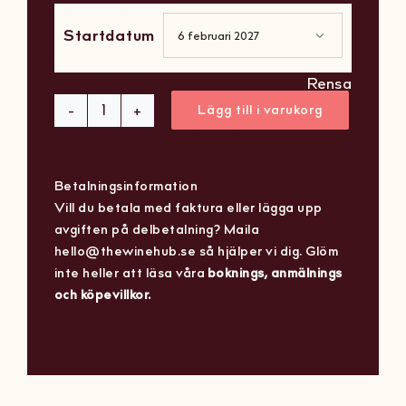
Startdatum

Rensa
Lägg till i varukorg
Introduktion
till
vin
Betalningsinformation
-
Vill du betala med faktura eller lägga upp
en
avgiften på delbetalning? Maila
dag
hello@thewinehub.se så hjälper vi dig. Glöm
Göteborg
inte heller att läsa våra
boknings, anmälnings
mängd
och köpevillkor.