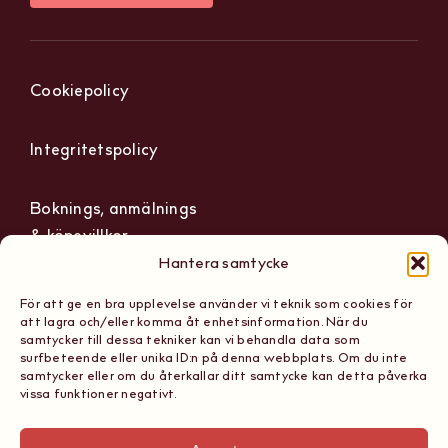
Följ hos på Instagram!
@thewinehubse
Cookiepolicy
Integritetspolicy
Hantera samtycke
Boknings, anmälnings
För att ge en bra upplevelse använder vi teknik som cookies för
& köpevillkor
att lagra och/eller komma åt enhetsinformation. När du
samtycker till dessa tekniker kan vi behandla data som
surfbeteende eller unika ID:n på denna webbplats. Om du inte
samtycker eller om du återkallar ditt samtycke kan detta påverka
vissa funktioner negativt.
The Wine Hub
Org nummer: 559236-1165
Scandinavian School of