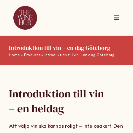
Skip
to
content
Toggle
Naviga
The Wine Hub Online
Introduktion till vin – en dag Göteborg
Home
»
Products
»
Introduktion till vin – en dag Göteborg
Utbildningar
For Wine Boards
Introduktion till vin
Kalender
– en heldag
Presentkort
Att välja vin ska kännas roligt – inte osäkert. Den