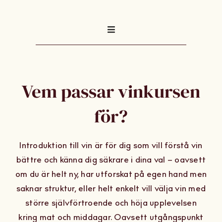
Toggle
Navigation
För vem?
Vem passar vinkursen
Kursdatum
för?
Du lär dig om
Introduktion till vin är för dig som vill förstå vin
Så går kursen till
bättre och känna dig säkrare i dina val – oavsett
om du är helt ny, har utforskat på egen hand men
Ingår
saknar struktur, eller helt enkelt vill välja vin med
större självförtroende och höja upplevelsen
kring mat och middagar. Oavsett utgångspunkt
Tidigare deltagare