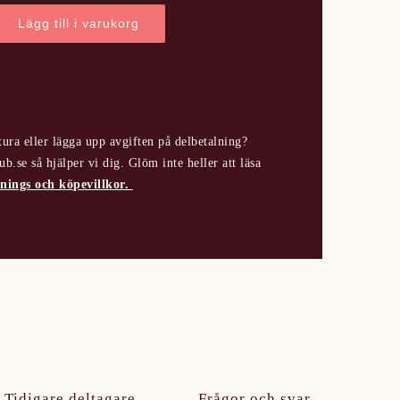
Lägg till i varukorg
tura eller lägga upp avgiften på delbetalning?
.se så hjälper vi dig. Glöm inte heller att läsa
nings och köpevillkor.
Tidigare deltagare
Frågor och svar