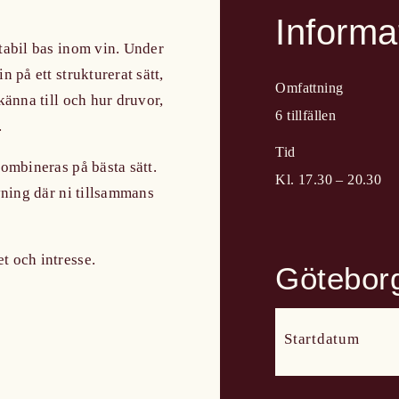
Informa
tabil bas inom vin. Under
 på ett strukturerat sätt,
Omfattning
känna till och hur druvor,
6 tillfällen
.
Tid
kombineras på bästa sätt.
Kl. 17.30 – 20.30
vning där ni tillsammans
t och intresse.
Götebor
Startdatum