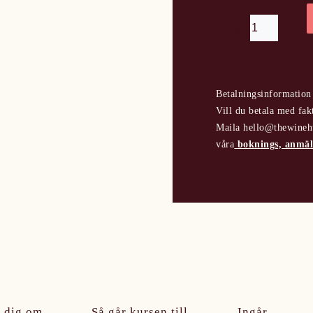
Vin 1 Göteborg
mängd
Betalningsinformation
Vill du betala med fak
Maila hello@thewinehub
våra
boknings, anmäl
r dig om
Så går kursen till
Ingår