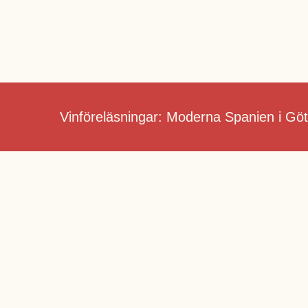
Skip
to
content
Vinföreläsningar: Moderna Spanien i Gö