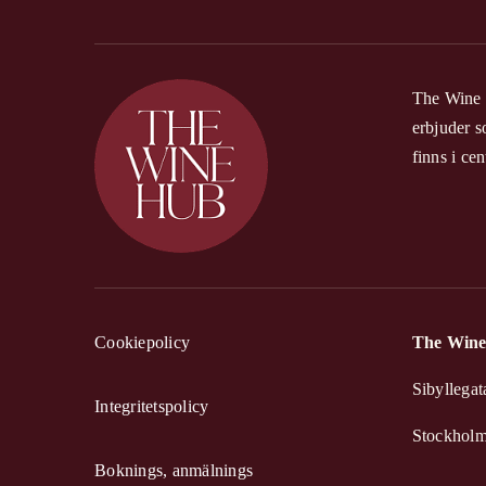
The Wine H
erbjuder s
finns i c
Cookiepolicy
The Wine
Sibyllegat
Integritetspolicy
Stockhol
Boknings, anmälnings