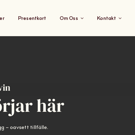
er
Presentkort
Om Oss
Kontakt
vin
örjar här
g – oavsett tillfälle.