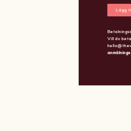
Lägg ti
Betalnings
Vill du bet
hello@thewi
anmälnings 