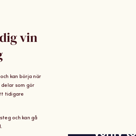
dig vin
g
t och kan börja när
ga delar som gör
tt tidigare
 steg och kan gå
.