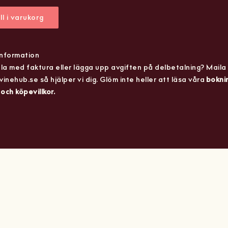
ll i varukorg
information
ala med faktura eller lägga upp avgiften på delbetalning? Maila
nehub.se så hjälper vi dig. Glöm inte heller att läsa våra
bokni
och köpevillkor.