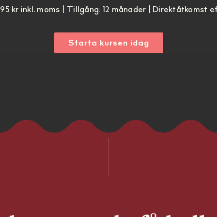
 895 kr inkl. moms | Tillgång: 12 månader | Direktåtkomst e
Starta kursen idag