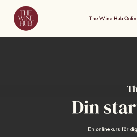
Skip
to
The Wine Hub Onlin
content
Th
Din star
En onlinekurs för dig