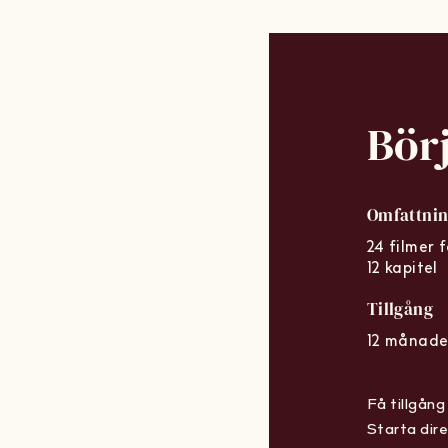
Bör
Omfattni
24 filmer 
12 kapitel
Tillgång
12 månade
Få tillgång 
Starta dire