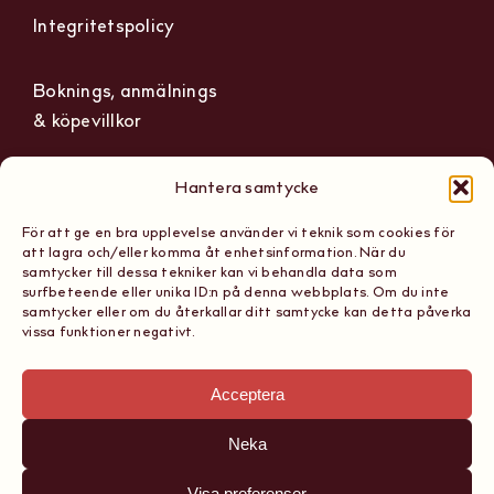
Integritetspolicy
Boknings, anmälnings
& köpevillkor
Hantera samtycke
För att ge en bra upplevelse använder vi teknik som cookies för
The Wine Hub
Org nummer: 559236-1165
att lagra och/eller komma åt enhetsinformation. När du
Scandinavian School of
samtycker till dessa tekniker kan vi behandla data som
Tel: 08 867 161
surfbeteende eller unika ID:n på denna webbplats. Om du inte
Sommeliers AB
samtycker eller om du återkallar ditt samtycke kan detta påverka
E-post:
vissa funktioner negativt.
Sibyllegatan 15, 11442
hello@thewinehub.se
Stockholm
Acceptera
Neka
Visa preferenser