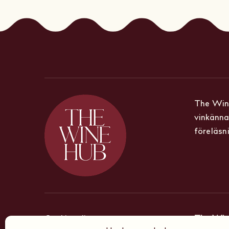
The Wine
vinkänna
föreläsn
Cookiepolicy
The Win