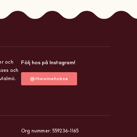
er och
Följ hos på Instagram!
sses och
 Malmö.
@thewinehubse
Org nummer: 559236-1165