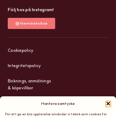
Följ hos på Instagram!
@thewinehubse
Cookiepolicy
Integritetspolicy
Boknings, anmälnings
& köpevillkor
Hantera samtycke
För att ge en bra upplevelse använder vi teknik som cookies för
The Wine Hub
Org nummer: 559236-1165