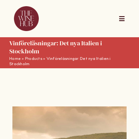
Skip
to
content
Toggle
Naviga
Vinföreläsningar: Det nya Italien i
The Wine Hub Online
Stockholm
Home
»
Products
»
Vinföreläsningar: Det nya Italien i
Utbildningar
Stockholm
For Wine Boards
Kalender
Presentkort