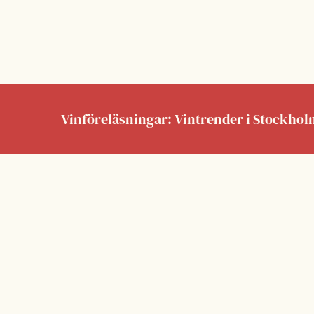
Skip
to
content
Vinföreläsningar: Vintrender i Stockhol