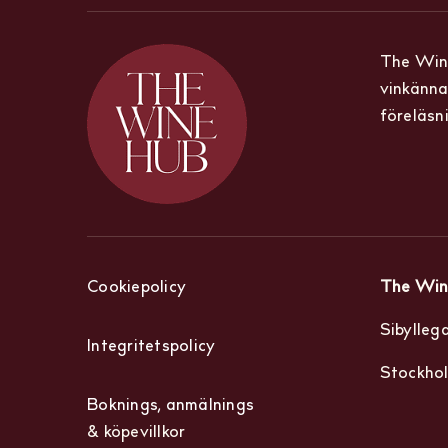
The Wine
vinkänna
föreläsn
Cookiepolicy
The Win
Sibyllega
Integritetspolicy
Stockho
Boknings, anmälnings
& köpevillkor