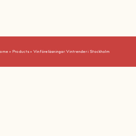
ome
»
Products
»
Vinföreläsningar: Vintrender i Stockholm