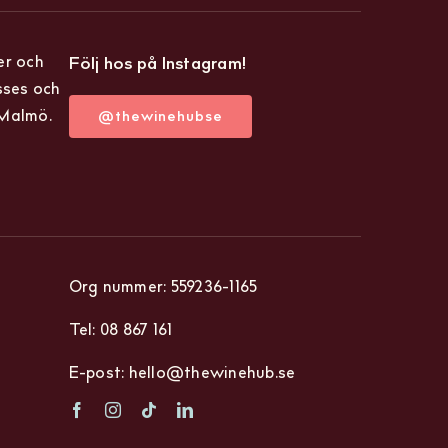
er och
Följ hos på Instagram!
sses och
 Malmö.
@thewinehubse
Org nummer: 559236-1165
Tel: 08 867 161
E-post: hello@thewinehub.se