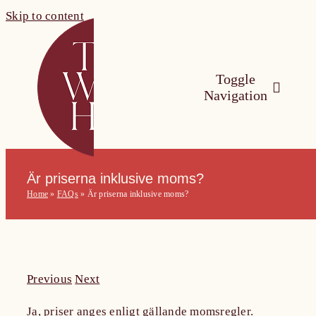
Skip to content
Toggle
Navigation
The Wine Hub O
Är priserna inklusive moms?
Home
»
FAQs
»
Är priserna inklusive moms?
Utbildningar
For Wine Board
Previous
Next
Kalender
Ja, priser anges enligt gällande momsregler.