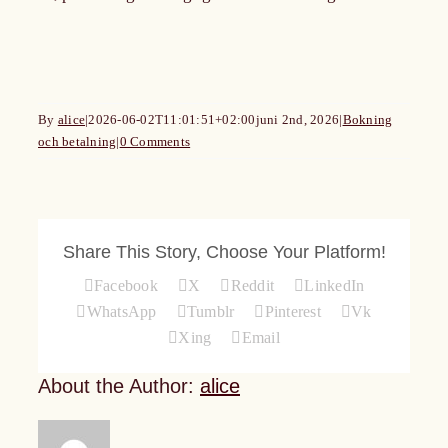
Presentkort
Om Oss
By
alice
|
2026-06-02T11:01:51+02:00
juni 2nd, 2026
|
Bokning
och betalning
|
0 Comments
Kontakt
Share This Story, Choose Your Platform!
Facebook
X
Reddit
LinkedIn
WhatsApp
Tumblr
Pinterest
Vk
Xing
Email
About the Author:
alice