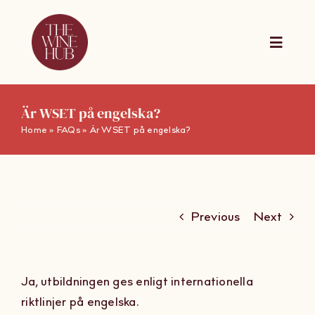
Skip
to
content
Toggle
Naviga
The Wine Hub Online
Är WSET på engelska?
Home
»
FAQs
»
Är WSET på engelska?
Utbildningar
For Wine Boards
Previous
Next
Kalender
Ja, utbildningen ges enligt internationella
Presentkort
riktlinjer på engelska.