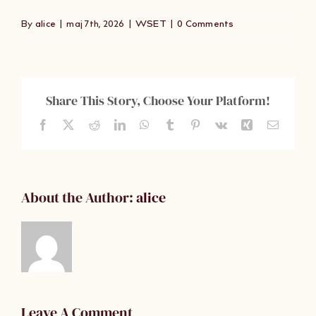
Om Oss
By
alice
|
maj 7th, 2026
|
WSET
|
0 Comments
Kontakt
Share This Story, Choose Your Platform!
Facebook
X
Reddit
LinkedIn
WhatsApp
Tumblr
Pinterest
Vk
Xing
Email
About the Author:
alice
Leave A Comment