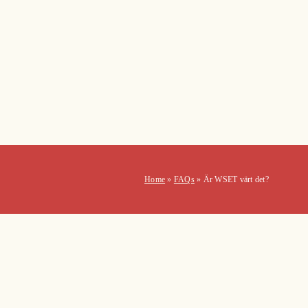
Home
»
FAQs
»
Är WSET värt det?