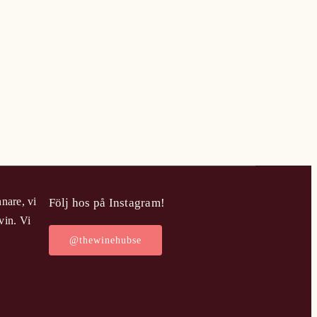
nare, vi
Följ hos på Instagram!
vin. Vi
@thewinehubse