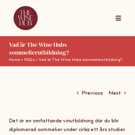
Skip
to
content
Toggle
Naviga
The Wine Hub Online
Vad är The Wine Hubs
sommelierutbildning?
Home
»
FAQs
»
Vad är The Wine Hubs sommelierutbildning?
Utbildningar
For Wine Boards
Previous
Next
Kalender
Det är en omfattande vinutbildning där du blir
Presentkort
diplomerad sommelier under cirka ett års studier.