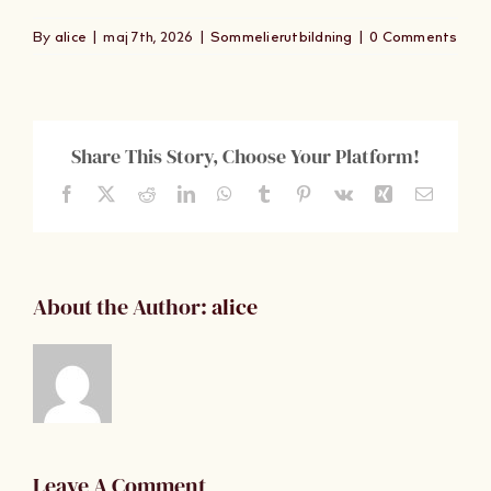
Om Oss
By
alice
|
maj 7th, 2026
|
Sommelierutbildning
|
0 Comments
Kontakt
Share This Story, Choose Your Platform!
Facebook
X
Reddit
LinkedIn
WhatsApp
Tumblr
Pinterest
Vk
Xing
Email
About the Author:
alice
Leave A Comment