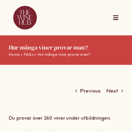
Skip
to
content
Toggle
Naviga
The Wine Hub
Hur många viner provar man?
Home
»
FAQs
»
Hur många viner provar man?
Utbildningar
For Wine Boa
Previous
Next
Kalender
Du provar över 260 viner under utbildningen.
Presentkort