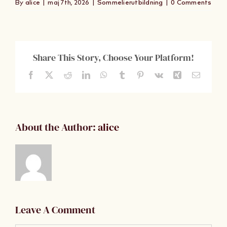
By
alice
|
maj 7th, 2026
|
Sommelierutbildning
|
0 Comments
Om Oss
Kontakt
Share This Story, Choose Your Platform!
Facebook
X
Reddit
LinkedIn
WhatsApp
Tumblr
Pinterest
Vk
Xing
Email
About the Author:
alice
Leave A Comment