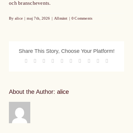
och branschevents.
By
alice
|
maj 7th, 2026
|
Allmänt
|
0 Comments
Share This Story, Choose Your Platform!
Facebook
X
Reddit
LinkedIn
WhatsApp
Tumblr
Pinterest
Vk
Xing
Email
About the Author:
alice