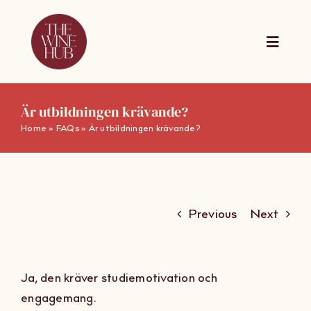
Skip
to
content
Toggle
Naviga
The Wine Hub Online
Är utbildningen krävande?
Home
»
FAQs
»
Är utbildningen krävande?
Utbildningar
For Wine Boards
Previous
Next
Kalender
Ja, den kräver studiemotivation och
Presentkort
engagemang.