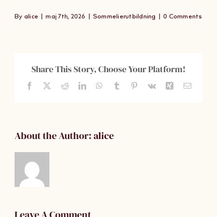
Om Oss
By
alice
|
maj 7th, 2026
|
Sommelierutbildning
|
0 Comments
Kontakt
Share This Story, Choose Your Platform!
Facebook
X
Reddit
LinkedIn
WhatsApp
Tumblr
Pinterest
Vk
Xing
Email
About the Author:
alice
Leave A Comment