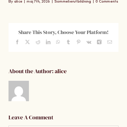
By
alice
|
maj 7th, 2026
|
Sommelierutbildning
|
0 Comments
Om Oss
Kontakt
Share This Story, Choose Your Platform!
Facebook
X
Reddit
LinkedIn
WhatsApp
Tumblr
Pinterest
Vk
Xing
Email
About the Author:
alice
Leave A Comment