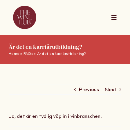
Skip
to
content
Toggle
Naviga
The Wine Hub Online
Är det en karriärutbildning?
Home
»
FAQs
»
Är det en karriärutbildning?
Utbildningar
For Wine Boards
Previous
Next
Kalender
Ja, det är en tydlig väg in i vinbranschen.
Presentkort