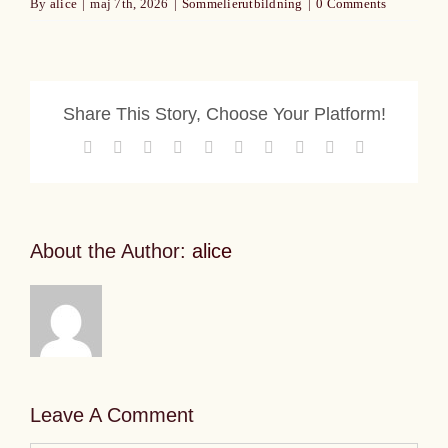
By
alice
|
maj 7th, 2026
|
Sommelierutbildning
|
0 Comments
Share This Story, Choose Your Platform!
Facebook
X
Reddit
LinkedIn
WhatsApp
Tumblr
Pinterest
Vk
Xing
Email
About the Author:
alice
Leave A Comment