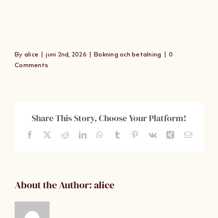
Om Oss
Kontakt
By
alice
|
juni 2nd, 2026
|
Bokning och betalning
|
0
Comments
Share This Story, Choose Your Platform!
Facebook
X
Reddit
LinkedIn
WhatsApp
Tumblr
Pinterest
Vk
Xing
Email
About the Author:
alice