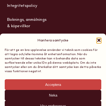
Integritetspolicy
Boknings, anmälnings
& köpevillkor
Hantera samtycke
För att ge en bra upplevelse använder vi teknik som cookies för
The Wine Hub
Org nummer: 559236-1165
att lagra och/eller komma åt enhetsinformation. När du
Scandinavian School of
samtycker till dessa tekniker kan vi behandla data som
Tel: 08 867 161
surfbeteende eller unika ID:n på denna webbplats. Om du inte
Sommeliers AB
samtycker eller om du återkallar ditt samtycke kan detta påverka
E-post:
vissa funktioner negativt.
Sibyllegatan 15, 11442
hello@thewinehub.se
Stockholm
Acceptera
Neka
Visa preferenser