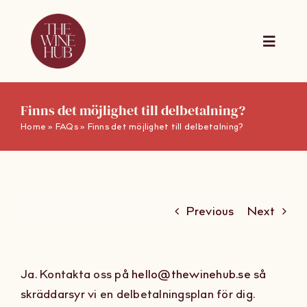
Skip
to
content
Toggle
Naviga
The Wine Hub Online
Finns det möjlighet till delbetalning?
Home
»
FAQs
»
Finns det möjlighet till delbetalning?
Utbildningar
For Wine Boards
Previous
Next
Kalender
Ja. Kontakta oss på
hello@thewinehub.se
så
Presentkort
skräddarsyr vi en delbetalningsplan för dig.