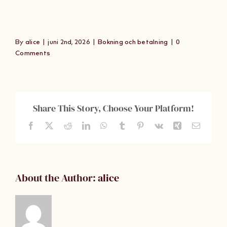
By
alice
|
juni 2nd, 2026
|
Bokning och betalning
|
0
Comments
Share This Story, Choose Your Platform!
Facebook
X
Reddit
LinkedIn
WhatsApp
Tumblr
Pinterest
Vk
Xing
Email
About the Author:
alice