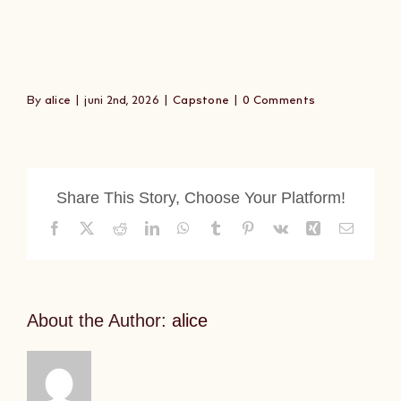
Om Oss
Kontakt
By
alice
|
juni 2nd, 2026
|
Capstone
|
0 Comments
Share This Story, Choose Your Platform!
Facebook
X
Reddit
LinkedIn
WhatsApp
Tumblr
Pinterest
Vk
Xing
Email
About the Author:
alice