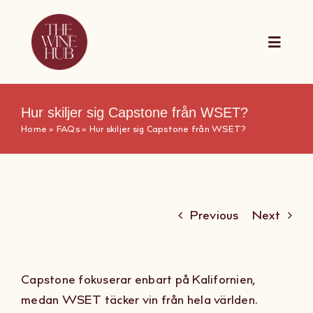
Skip
to
content
Toggle
Naviga
The Wine Hub
Hur skiljer sig Capstone från WSET?
Home
»
FAQs
»
Hur skiljer sig Capstone från WSET?
Utbildningar
For Wine Boa
Previous
Next
Kalender
Capstone fokuserar enbart på Kalifornien,
Presentkort
medan WSET täcker vin från hela världen.