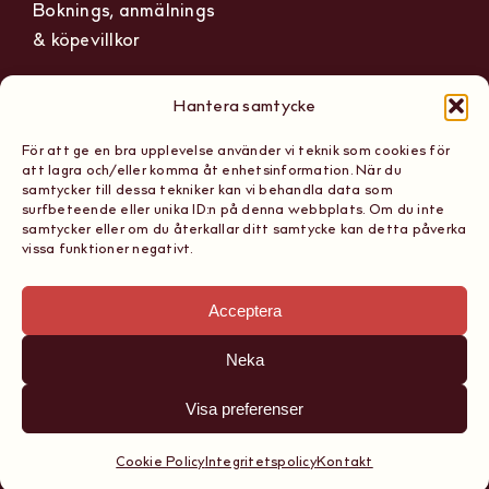
Boknings, anmälnings
& köpevillkor
Hantera samtycke
För att ge en bra upplevelse använder vi teknik som cookies för
The Wine Hub
Org nummer: 559236-1165
att lagra och/eller komma åt enhetsinformation. När du
Scandinavian School of
samtycker till dessa tekniker kan vi behandla data som
Tel: 08 867 161
surfbeteende eller unika ID:n på denna webbplats. Om du inte
Sommeliers AB
samtycker eller om du återkallar ditt samtycke kan detta påverka
E-post:
vissa funktioner negativt.
Sibyllegatan 15, 11442
hello@thewinehub.se
Stockholm
Acceptera
Neka
Visa preferenser
Copyright 2026, The Wine Hub Scandinavian School of
Sommeliers AB
Cookie Policy
Integritetspolicy
Kontakt