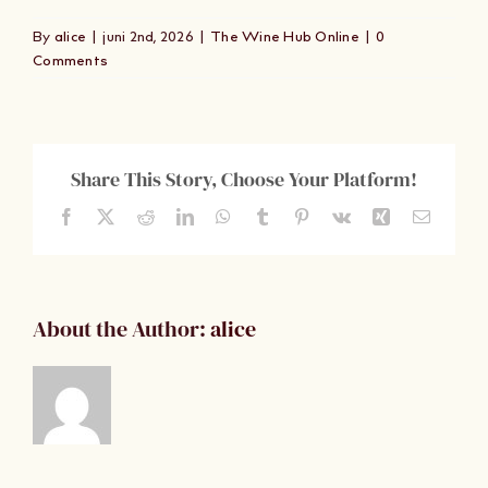
Om Oss
By
alice
|
juni 2nd, 2026
|
The Wine Hub Online
|
0
Comments
Kontakt
Share This Story, Choose Your Platform!
Facebook
X
Reddit
LinkedIn
WhatsApp
Tumblr
Pinterest
Vk
Xing
Email
About the Author:
alice