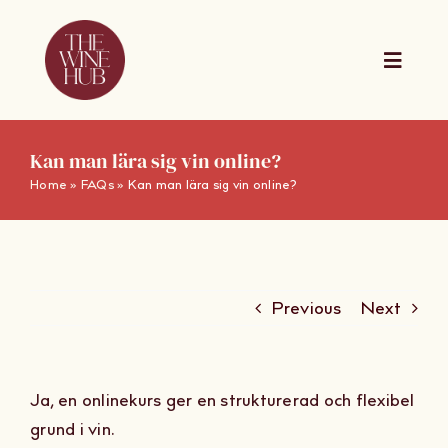
Skip
to
content
Toggle
Naviga
The Wine Hub Online
Kan man lära sig vin online?
Home
»
FAQs
»
Kan man lära sig vin online?
Utbildningar
For Wine Boards
Previous
Next
Kalender
Ja, en onlinekurs ger en strukturerad och flexibel
Presentkort
grund i vin.