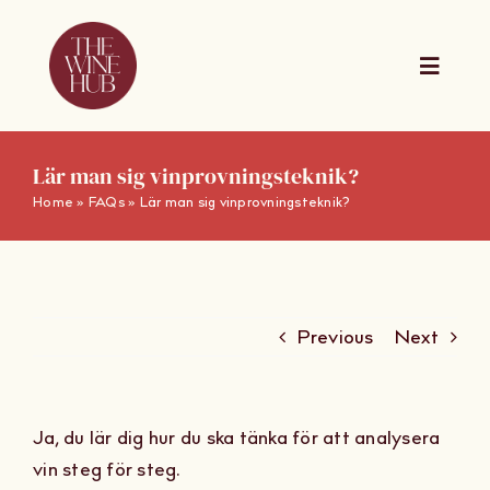
Skip
to
content
Toggle
Naviga
The Wine Hub Online
Lär man sig vinprovningsteknik?
Home
»
FAQs
»
Lär man sig vinprovningsteknik?
Utbildningar
For Wine Boards
Previous
Next
Kalender
Ja, du lär dig hur du ska tänka för att analysera
Presentkort
vin steg för steg.