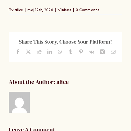
Om Oss
By
alice
|
maj 12th, 2026
|
Vinkurs
|
0 Comments
Kontakt
Share This Story, Choose Your Platform!
Facebook
X
Reddit
LinkedIn
WhatsApp
Tumblr
Pinterest
Vk
Xing
Email
About the Author:
alice
Leave A Comment