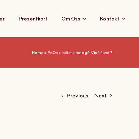
er
Presentkort
Om Oss
Kontakt
Home
»
FAQs
»
Måste man gå Vin 1 först?
Previous
Next