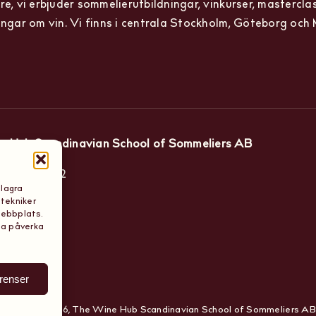
re, vi erbjuder sommelierutbildningar, vinkurser, mastercla
ingar om vin. Vi finns i centrala Stockholm, Göteborg och
e Hub Scandinavian School of Sommeliers AB
tan 15, 11442
 lagra
 tekniker
lm
webbplats.
ta påverka
erenser
Copyright 2026, The Wine Hub Scandinavian School of Sommeliers AB