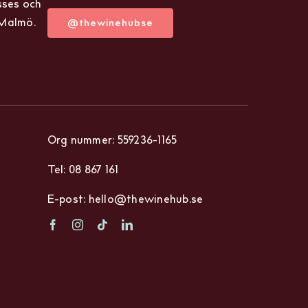
sses och
 Malmö.
@thewinehubse
Org nummer: 559236-1165
Tel: 08 867 161
E-post: hello@thewinehub.se