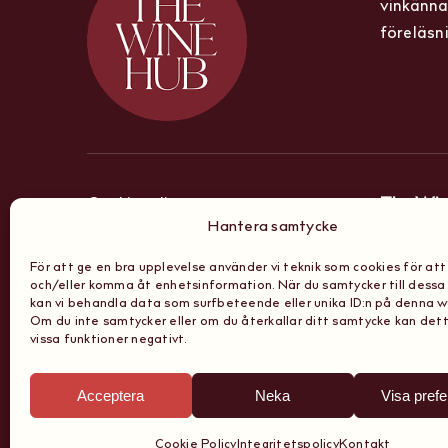
vinkänna
föreläsn
Cookiepolicy
The Win
Hantera samtycke
Sibyllega
Integritetspolicy
För att ge en bra upplevelse använder vi teknik som cookies för att
och/eller komma åt enhetsinformation. När du samtycker till dessa
Stockho
kan vi behandla data som surfbeteende eller unika ID:n på denna 
Boknings, anmälnings
Om du inte samtycker eller om du återkallar ditt samtycke kan det
vissa funktioner negativt.
& köpevillkor
Acceptera
Neka
Visa pref
Cookie Policy
Integritetspolicy
Kontakt