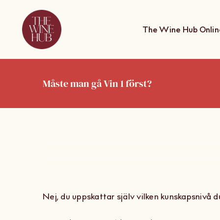
Skip
to
The Wine Hub Onlin
content
Måste man gå Vin 1 först?
Nej, du uppskattar själv vilken kunskapsnivå 