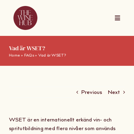
Skip
to
content
Toggle
Naviga
The Wine Hub
Vad är WSET?
Home
»
FAQs
»
Vad är WSET?
Utbildningar
For Wine Boa
Previous
Next
Kalender
WSET är en internationellt erkänd vin- och
Presentkort
spritutbildning med flera nivåer som används