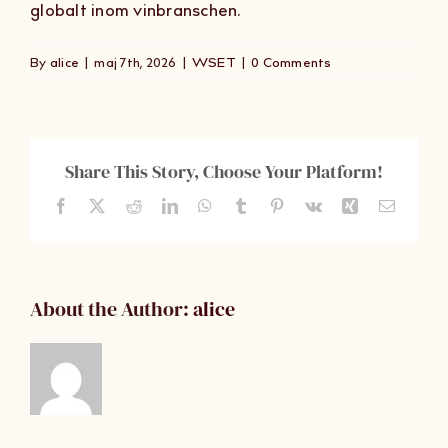
globalt inom vinbranschen.
Om Oss
By
alice
|
maj 7th, 2026
|
WSET
|
0 Comments
Kontakt
Share This Story, Choose Your Platform!
Facebook
X
Reddit
LinkedIn
WhatsApp
Tumblr
Pinterest
Vk
Xing
Email
About the Author:
alice