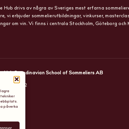
 Hub drivs av några av Sveriges mest erfarna sommelier
re, vi erbjuder sommelierutbildningar, vinkurser, mastercla
ingar om vin. Vi finns i centrala Stockholm, Göteborg och
e Hub Scandinavian School of Sommeliers AB
tan 15, 11442
 lagra
 tekniker
lm
webbplats.
ta påverka
erenser