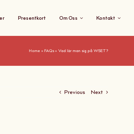
er
Presentkort
Om Oss
Kontakt
Home
»
FAQs
»
Vad lär man sig på WSET?
Previous
Next