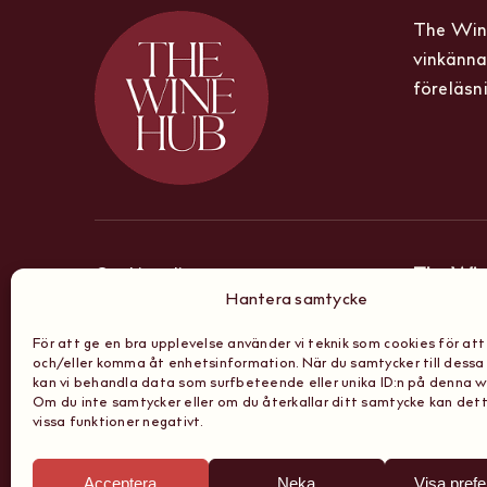
The Wine
vinkänna
föreläsn
Cookiepolicy
The Win
Hantera samtycke
Sibyllega
Integritetspolicy
För att ge en bra upplevelse använder vi teknik som cookies för att
och/eller komma åt enhetsinformation. När du samtycker till dessa
Stockho
kan vi behandla data som surfbeteende eller unika ID:n på denna 
Boknings, anmälnings
Om du inte samtycker eller om du återkallar ditt samtycke kan det
vissa funktioner negativt.
& köpevillkor
Acceptera
Neka
Visa pref