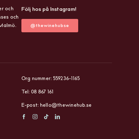
er och
Följ hos på Instagram!
sses och
 Malmö.
@thewinehubse
Org nummer: 559236-1165
Tel: 08 867 161
E-post: hello@thewinehub.se