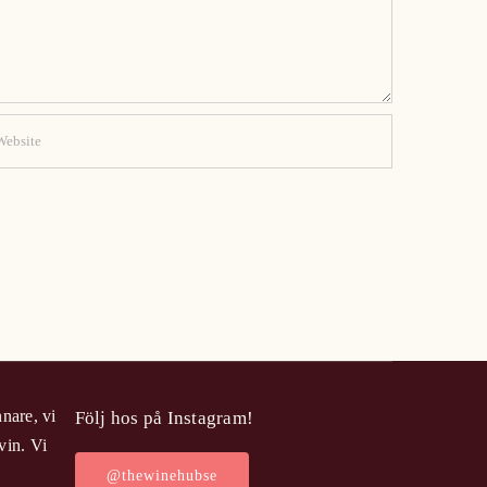
nare, vi
Följ hos på Instagram!
vin. Vi
@thewinehubse