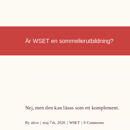
Skip
to
content
Är WSET en sommelierutbildning?
Nej, men den kan läsas som ett komplement.
By
alice
|
maj 7th, 2026
|
WSET
|
0 Comments