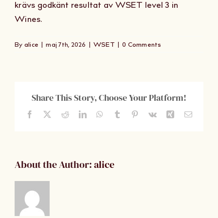
krävs godkänt resultat av WSET level 3 in
Om Oss
Wines.
Kontakt
By
alice
|
maj 7th, 2026
|
WSET
|
0 Comments
Share This Story, Choose Your Platform!
Facebook
X
Reddit
LinkedIn
WhatsApp
Tumblr
Pinterest
Vk
Xing
Email
About the Author:
alice