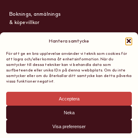
Boknings, anmälnings
& köpevillkor
Hantera samtycke
För att ge en bra upplevelse använder vi teknik som cookies för
The Wine Hub
Org nummer: 559236-1165
att lagra och/eller komma åt enhetsinformation. När du
Scandinavian School of
samtycker till dessa tekniker kan vi behandla data som
Tel: 08 867 161
surfbeteende eller unika ID:n på denna webbplats. Om du inte
Sommeliers AB
samtycker eller om du återkallar ditt samtycke kan detta påverka
E-post:
vissa funktioner negativt.
Sibyllegatan 15, 11442
hello@thewinehub.se
Stockholm
Acceptera
Neka
Visa preferenser
Copyright 2026, The Wine Hub Scandinavian School of
Sommeliers AB