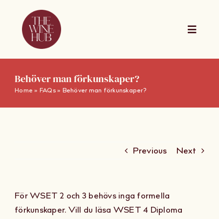
Skip
to
content
Toggle
Naviga
The Wine Hub Online
Behöver man förkunskaper?
Home
»
FAQs
»
Behöver man förkunskaper?
Utbildningar
For Wine Boards
Previous
Next
Kalender
För WSET 2 och 3 behövs inga formella
Presentkort
förkunskaper. Vill du läsa WSET 4 Diploma