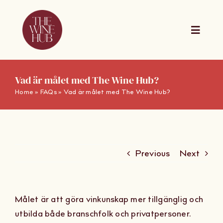
Skip
to
content
Toggle
Naviga
The Wine Hub Online
Vad är målet med The Wine Hub?
Home
»
FAQs
»
Vad är målet med The Wine Hub?
Utbildningar
For Wine Boards
Previous
Next
Kalender
Målet är att göra vinkunskap mer tillgänglig och
Presentkort
utbilda både branschfolk och privatpersoner.