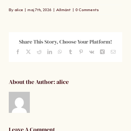
Om Oss
By
alice
|
maj 7th, 2026
|
Allmänt
|
0 Comments
Kontakt
Share This Story, Choose Your Platform!
Facebook
X
Reddit
LinkedIn
WhatsApp
Tumblr
Pinterest
Vk
Xing
Email
About the Author:
alice
Leave A Comment