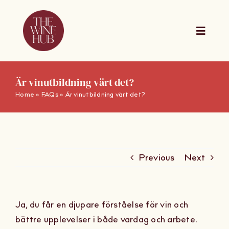
Skip
to
content
Toggle
Naviga
The Wine Hub Online
Är vinutbildning värt det?
Home
»
FAQs
»
Är vinutbildning värt det?
Utbildningar
For Wine Boards
Previous
Next
Kalender
Ja, du får en djupare förståelse för vin och
Presentkort
bättre upplevelser i både vardag och arbete.