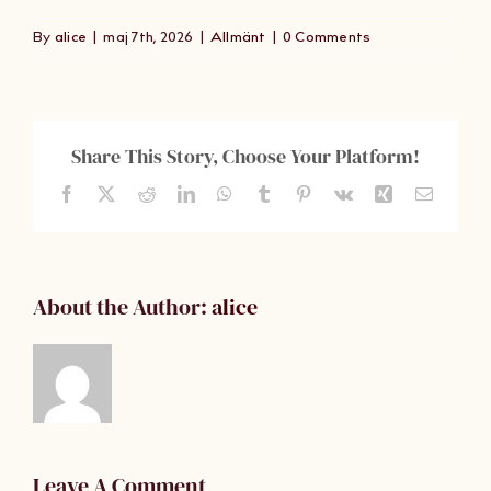
Om Oss
By
alice
|
maj 7th, 2026
|
Allmänt
|
0 Comments
Kontakt
Share This Story, Choose Your Platform!
Facebook
X
Reddit
LinkedIn
WhatsApp
Tumblr
Pinterest
Vk
Xing
Email
About the Author:
alice
Leave A Comment