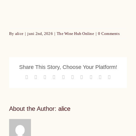
By
alice
|
juni 2nd, 2026
|
The Wine Hub Online
|
0 Comments
Share This Story, Choose Your Platform!
Facebook
X
Reddit
LinkedIn
WhatsApp
Tumblr
Pinterest
Vk
Xing
Email
About the Author:
alice