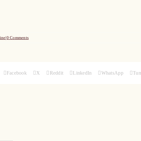
ine
|
0 Comments
Facebook
X
Reddit
LinkedIn
WhatsApp
Tum