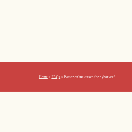
Home
»
FAQs
»
Passar onlinekursen för nybörjare?