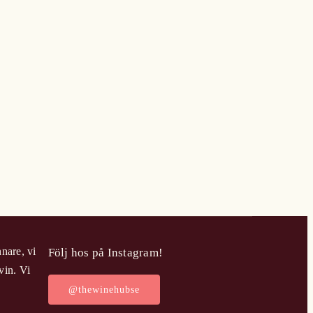
nare, vi
Följ hos på Instagram!
vin. Vi
@thewinehubse